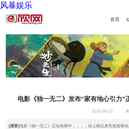
风暴娱乐
首页
电影《独一无二》发布“家有地心引力”
2025-05-22
来
[摘要]
电影《独一无二》正在热映中，，，，自上映以来凭借真