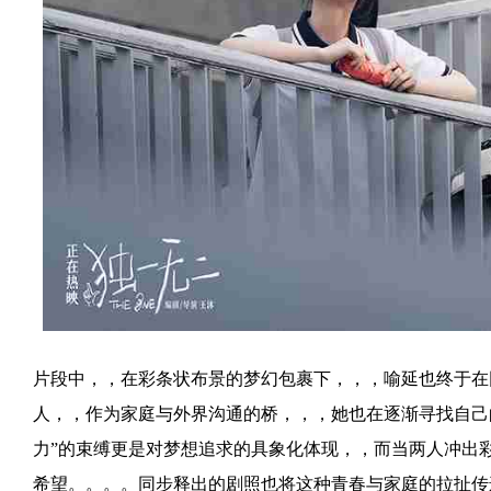
片段中，，在彩条状布景的梦幻包裹下，，，喻延也
人，，作为家庭与外界沟通的桥，，，她也在逐渐寻找
力”的束缚更是对梦想追求的具象化体现，，而当两人冲出
希望。。。。同步释出的剧照也将这种青春与家庭的拉